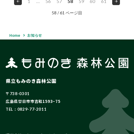
1
…
56
57
58
59
60
61
稿
ナ
58
/
61
ページ目
ビ
ゲ
ー
シ
Home
お知らせ
ョ
ン
県立もみのき森林公園
〒738-0301
広島県廿日市市吉和1593−75
TEL：0829-77-2011